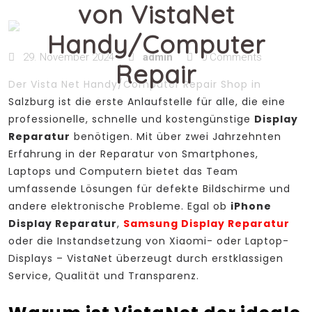
von VistaNet
Handy/Computer
29. November 2024
admin
0 Comments
Repair
Der Vista Net Handy/Computer Repair Shop in
Salzburg ist die erste Anlaufstelle für alle, die eine
professionelle, schnelle und kostengünstige
Display
Reparatur
benötigen. Mit über zwei Jahrzehnten
Erfahrung in der Reparatur von Smartphones,
Laptops und Computern bietet das Team
umfassende Lösungen für defekte Bildschirme und
andere elektronische Probleme. Egal ob
iPhone
Display Reparatur
,
Samsung Display Reparatur
oder die Instandsetzung von Xiaomi- oder Laptop-
Displays – VistaNet überzeugt durch erstklassigen
Service, Qualität und Transparenz.