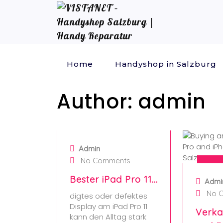
Home
Handyshop in Salzburg
Author:
admin
11. July 2025
Admin
No Comments
2
Bester iPad Pro 11…
Admi
No 
digtes oder defektes
Display am iPad Pro 11
Verka
kann den Alltag stark