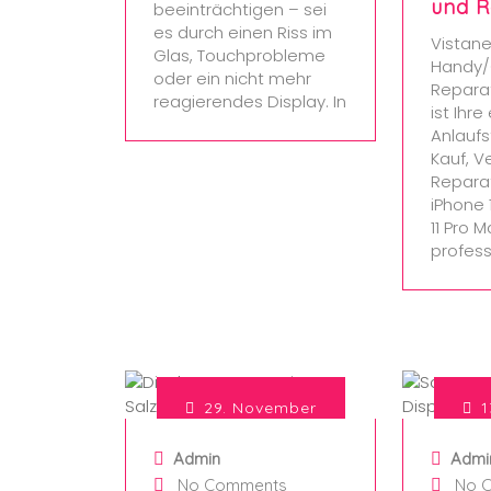
und R
beeinträchtigen – sei
es durch einen Riss im
Vistane
Glas, Touchprobleme
Handy
oder ein nicht mehr
Reparat
reagierendes Display. In
ist Ihre
Anlaufs
Kauf, V
Reparat
iPhone 
11 Pro M
profess
29. November
1
2024
Admin
Admi
No Comments
No 