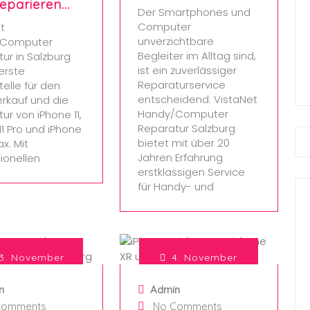
eparieren…
Der Smartphones und
Computer
t
unverzichtbare
/Computer
Begleiter im Alltag sind,
ur in Salzburg
ist ein zuverlässiger
 erste
Reparaturservice
telle für den
entscheidend. VistaNet
erkauf und die
Handy/Computer
ur von iPhone 11,
Reparatur Salzburg
11 Pro und iPhone
bietet mit über 20
ax. Mit
Jahren Erfahrung
ionellen
erstklassigen Service
für Handy- und
3. November
4. November
2024
2024
n
Admin
Comments
No Comments