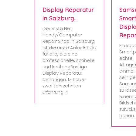
Display Reparatur
Sams
in Salzburg…
Smar
Displ
Der Vista Net
Handy/Computer
Repar
Repair Shop in Salzburg
Ein kap
ist die erste Anlaufstelle
Smartp
für alle, die eine
echte
professionelle, schnelle
Alltags
und kostengünstige
einmal 
Display Reparatur
sein ge
benötigen. Mit über
Samsun
zwei Jahrzehnten
zu lass
Erfahrung in
einem z
Bildsch
zurückz
genau,
30. October