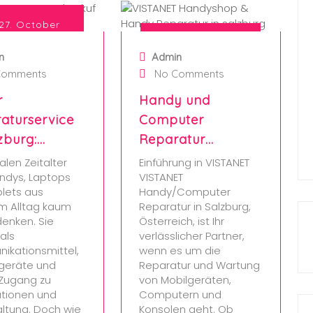
27. October
2024
8. October 2024
n
Admin
Comments
No Comments
r
Handy und
aturservice
Computer
lzburg:…
Reparatur…
talen Zeitalter
Einführung in VISTANET
ndys, Laptops
VISTANET
lets aus
Handy/Computer
m Alltag kaum
Reparatur in Salzburg,
enken. Sie
Österreich, ist Ihr
als
verlässlicher Partner,
ikationsmittel,
wenn es um die
sgeräte und
Reparatur und Wartung
 Zugang zu
von Mobilgeräten,
ationen und
Computern und
ltung. Doch wie
Konsolen geht. Ob