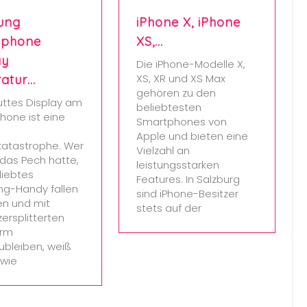
ung
iPhone X, iPhone
tphone
XS,…
ay
Die iPhone-Modelle X,
XS, XR und XS Max
atur…
gehören zu den
uttes Display am
beliebtesten
hone ist eine
Smartphones von
Apple und bieten eine
katastrophe. Wer
Vielzahl an
das Pech hatte,
leistungsstarken
liebtes
Features. In Salzburg
g-Handy fallen
sind iPhone-Besitzer
en und mit
stets auf der
ersplitterten
irm
ubleiben, weiß
 wie