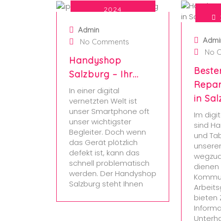
2024
Admin
Admi
No Comments
No 
Handyshop
Beste
Salzburg – Ihr…
Repar
In einer digital
in Sa
vernetzten Welt ist
unser Smartphone oft
Im digi
unser wichtigster
sind Ha
Begleiter. Doch wenn
und Tab
das Gerät plötzlich
unsere
defekt ist, kann das
wegzud
schnell problematisch
dienen 
werden. Der Handyshop
Kommun
Salzburg steht Ihnen
Arbeit
bieten
Inform
Unterha