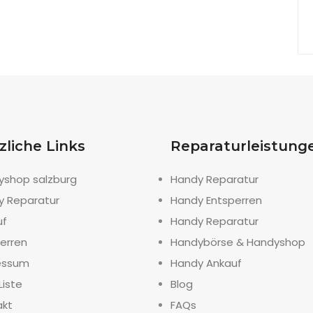
zliche Links
Reparaturleistung
yshop salzburg
Handy Reparatur
y Reparatur
Handy Entsperren
uf
Handy Reparatur
erren
Handybörse & Handyshop
essum
Handy Ankauf
Liste
Blog
akt
FAQs