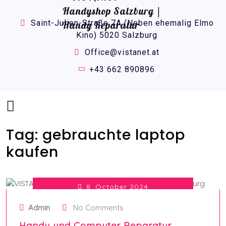
Saint-Julien-Straße 7A (Neben ehemalig Elmo
Kino) 5020 Salzburg
Office@vistanet.at
+43 662 890896
Tag:
gebrauchte laptop
kaufen
8. October 2024
Admin
No Comments
Handy und Computer Reparatur…