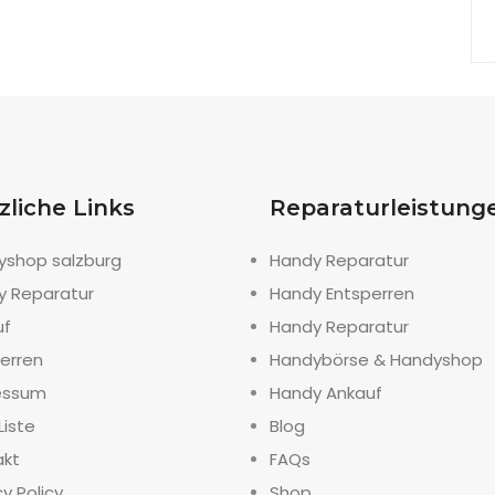
zliche Links
Reparaturleistung
yshop salzburg
Handy Reparatur
y Reparatur
Handy Entsperren
uf
Handy Reparatur
erren
Handybörse & Handyshop
essum
Handy Ankauf
Liste
Blog
akt
FAQs
cy Policy
Shop